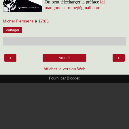
On peut télécharger la préface
ici
.
mangone.carmine@gmail.com
Michel Pierssens
à
17:05
Partager
‹
›
Accueil
Afficher la version Web
Fourni par
Blogger
.