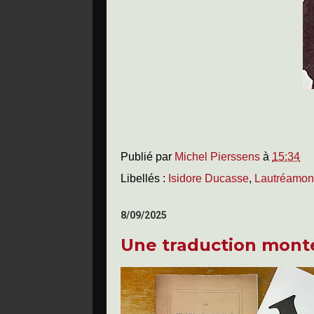
Publié par
Michel Pierssens
à
15:34
Libellés :
Isidore Ducasse
,
Lautréamon
8/09/2025
Une traduction mont