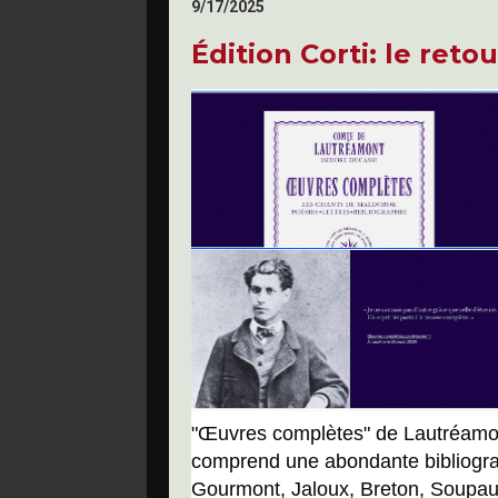
9/17/2025
Édition Corti: le retou
"Œuvres complètes" de Lautréamo
comprend une abondante 
bibliogr
Gourmont, Jaloux, Breton, Soupault