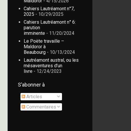
Maldoror
- 4/15/2026
Cahiers Lautréamont n°7,
2025
- 10/29/2025
Cahiers Lautréamont n° 6:
parution
imminente
- 11/20/2024
Le Poëte travaille –
Maldoror à
Beaubourg
- 10/13/2024
Lautréamont austral, ou les
mésaventures d’un
livre
- 12/24/2023
S’abonner à
Articles
Commentaires