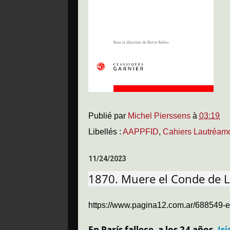
Publié par
Michel Pierssens
à
03:19
Libellés :
AAPPFID
,
Cahiers Lautréam
11/24/2023
1870. Muere el Conde de 
https://www.pagina12.com.ar/688549-
En París fallece, a los 24 años,
Isi