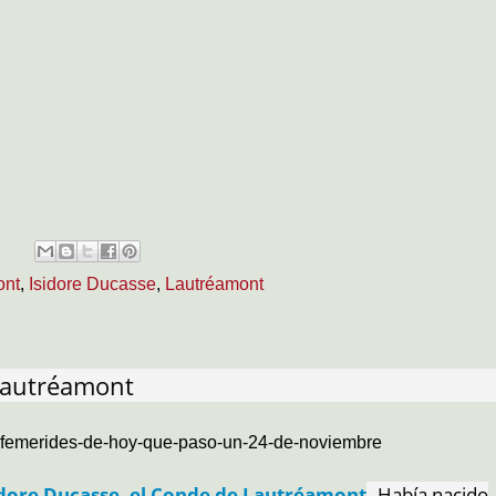
ont
,
Isidore Ducasse
,
Lautréamont
Lautréamont
efemerides-de-hoy-que-paso-un-24-de-noviembre
dore Ducasse, el Conde de Lautréamont
. Había nacido