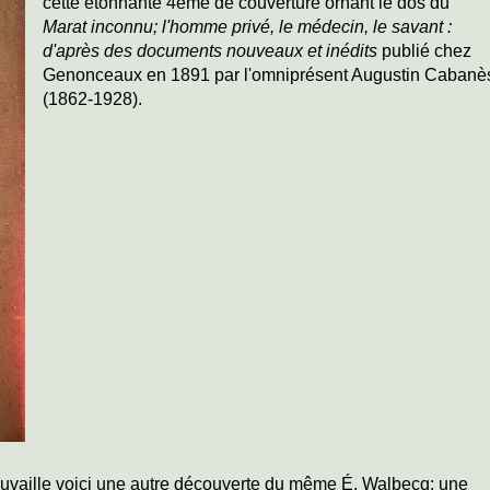
cette étonnante 4ème de couverture ornant le dos du
Marat inconnu; l'homme privé, le médecin, le savant :
d'après des documents nouveaux et inédits
publié chez
Genonceaux en 1891 par l'omniprésent Augustin Cabanè
(1862-1928).
trouvaille voici une autre découverte du même É. Walbecq: une