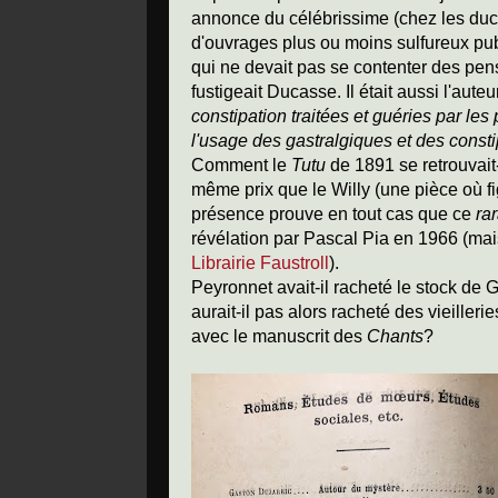
annonce du célébrissime (chez les duc
d'ouvrages plus ou moins sulfureux pub
qui ne devait pas se contenter des pen
fustigeait Ducasse. Il était aussi l'aute
constipation traitées et guéries par les
l'usage des gastralgiques et des consti
Comment le
Tutu
de 1891 se retrouvait
même prix que le Willy (une pièce où f
présence prouve en tout cas que ce
ra
révélation par Pascal Pia en 1966 (m
Librairie Faustroll
).
Peyronnet avait-il racheté le stock de 
aurait-il pas alors racheté des vieille
avec le manuscrit des
Chants
?