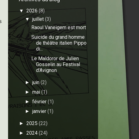
2026
(8)
▼
juillet
(3)
▼
s
Raoul Vaneigem est mort
Suicide du grand homme
de théâtre italien Pippo
di...
Le Maldoror de Julien
Gosselin au Festival
d'Avignon
juin
(2)
►
mai
(1)
►
février
(1)
►
janvier
(1)
►
2025
(22)
►
2024
(24)
►