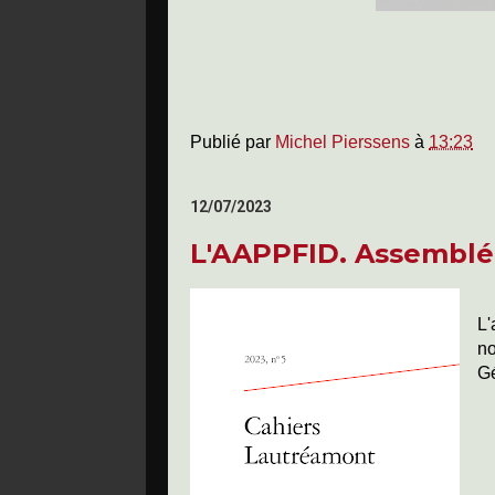
Publié par
Michel Pierssens
à
13:23
12/07/2023
L'AAPPFID. Assemblé
L'
n
Gé