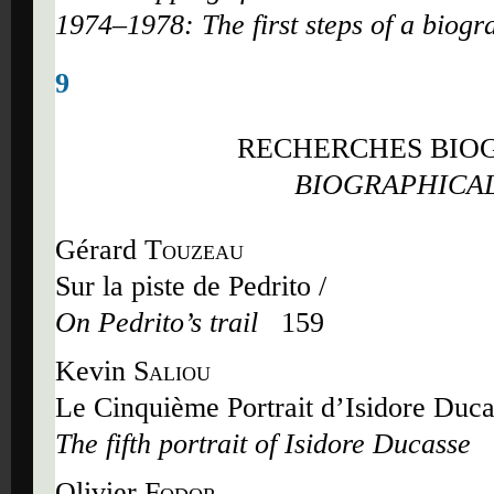
1974–1978: The first steps of a biogr
9
RECHERCHES BIOG
BIOGRAPHICAL
Gérard
Touzeau
Sur la piste de Pedrito /
On Pedrito
’
s trail
159
Kevin
Saliou
Le Cinquième Portrait d
’
Isidore Duca
The fifth portrait of Isidore Ducasse
Olivier
Fodor