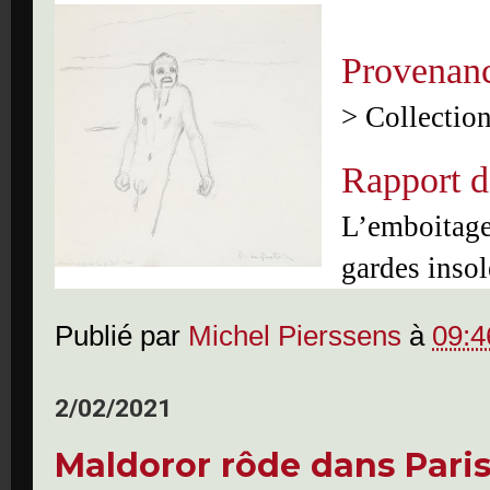
Provenan
> Collectio
Rapport d
L’emboitage
gardes insol
Publié par
Michel Pierssens
à
09:4
2/02/2021
Maldoror rôde dans Pari