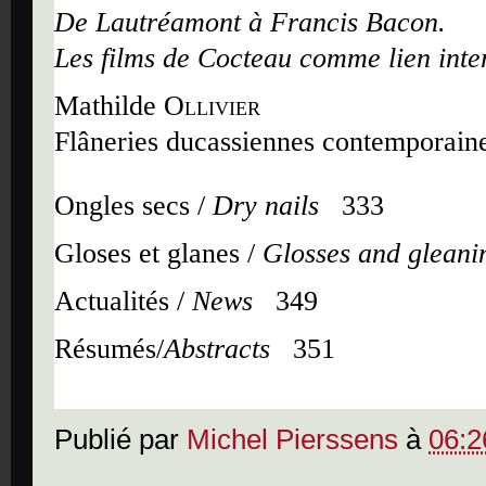
De Lautréamont à Francis Bacon.
Les films de Cocteau comme lien inter
Mathilde
Ollivier
Flâneries ducassiennes contemporain
Ongles secs /
Dry nails
333
Gloses et glanes /
Glosses and gleani
Actualités /
News
349
Résumés/
Abstracts
351
Publié par
Michel Pierssens
à
06:2