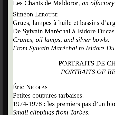
Les Chants de Maldoror
, an olfactor
Siméon
Lerouge
Grues, lampes à huile et bassins d
’
arg
De Sylvain Maréchal à Isidore Ducas
Cranes, oil lamps, and silver bowls.
From Sylvain Maréchal to Isidore Du
PORTRAITS DE C
PORTRAITS OF R
Éric
Nicolas
Petites coupures tarbaises.
1974-1978 : les premiers pas d
’
un bi
Small clippings from Tarbes.