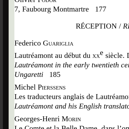
7, Faubourg Montmartre
177
RÉCEPTION /
R
Federico
Guariglia
e
Lautréamont au début du
xx
siècle. 
Lautréamont in the early twentieth ce
Ungaretti
185
Michel
Pierssens
Les traducteurs anglais de Lautréamon
Lautréamont and his English translat
Georges-Henri
Morin
Le Comte et la Belle Dame, dans l
’
o