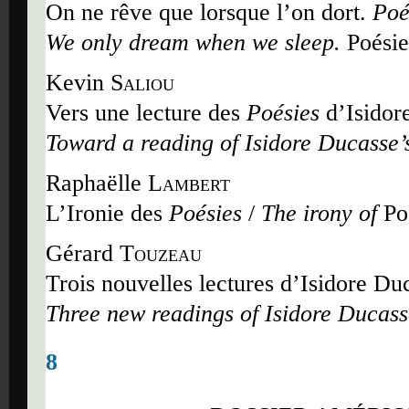
On ne rêve que lorsque l
’
on dort.
Poé
We only dream when we sleep.
Poésie
Kevin
Saliou
Vers une lecture des
Poésies
d
’
Isidor
Toward a reading of Isidore Ducasse
’
Raphaëlle
Lambert
L
’
Ironie des
Poésies
/
The irony of
Po
Gérard
Touzeau
Trois nouvelles lectures d
’
Isidore Duc
Three new readings of Isidore Ducas
8