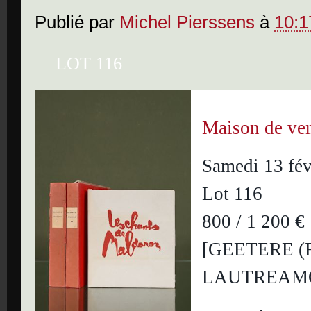
Publié par
Michel Pierssens
à
10:1
LOT 116
Maison de ven
Samedi 13 fév
Lot 116
800 / 1 200 €
[GEETERE (Fr
LAUTREAMON