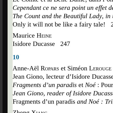
Cependant ce ne sera point un effet d
The Count and the Beautiful Lady, in 
Only it will not be like a fairy tale!
2
Maurice
Heine
Isidore Ducasse
247
10
Anne-Aël
Ropars
et Siméon
Lerouge
Jean Giono, lecteur d
’
Isidore Ducass
Fragments d
’
un paradis
et
Noé
: Pou
Jean Giono, reader of Isidore Ducass
Fragments d
’
un paradis
and Noé : Tr
Zheng
Xiang