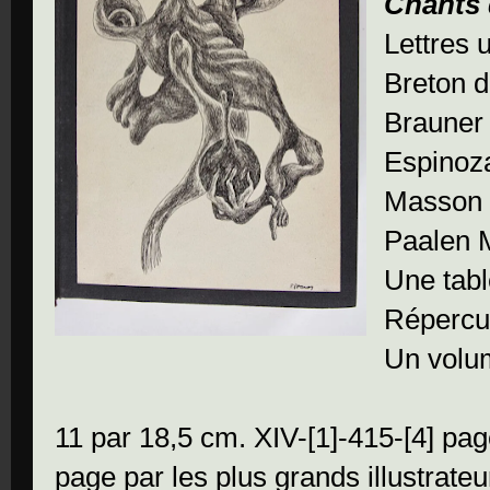
Chants 
Lettres 
Breton de
Brauner
Espinoz
Masson 
Paalen 
Une tab
Répercu
Un volu
11 par 18,5 cm. XIV-[1]-415-[4] pa
page par les plus grands illustrate