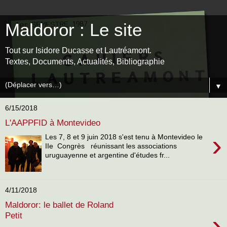
Maldoror : Le site
Tout sur Isidore Ducasse et Lautréamont.
Textes, Documents, Actualités, Bibliographie
▼
6/15/2018
L'AAPPFID à Montevideo
›
Les 7, 8 et 9 juin 2018 s'est tenu à Montevideo le
IIe Congrès réunissant les associations
uruguayenne et argentine d'études fr...
4/11/2018
Maldoror: le ballet de Roland
›
Petit