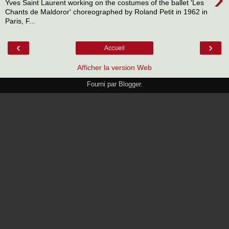
Yves Saint Laurent working on the costumes of the ballet 'Les
Chants de Maldoror' choreographed by Roland Petit in 1962 in
Paris, F...
‹
›
Accueil
Afficher la version Web
Fourni par
Blogger
.