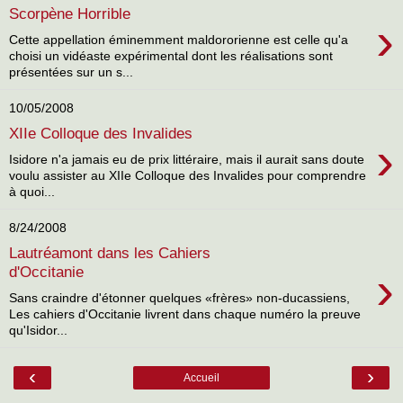
Scorpène Horrible
›
Cette appellation éminemment maldororienne est celle qu'a
choisi un vidéaste expérimental dont les réalisations sont
présentées sur un s...
10/05/2008
XIIe Colloque des Invalides
›
Isidore n'a jamais eu de prix littéraire, mais il aurait sans doute
voulu assister au XIIe Colloque des Invalides pour comprendre
à quoi...
8/24/2008
Lautréamont dans les Cahiers
›
d'Occitanie
Sans craindre d'étonner quelques «frères» non-ducassiens,
Les cahiers d'Occitanie livrent dans chaque numéro la preuve
qu'Isidor...
‹
›
Accueil