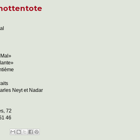
hottentote
al
 Mal»
lante»
ntième
aits
arles Neyt et Nadar
es, 72
51 46