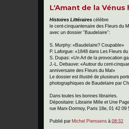
L'Amant de la Vénus 
Histoires Littéraires
célèbre
le cent-cinquantenaire des Fleurs du M
avec un dossier "Baudelaire":
S. Murphy: «Baudelaire? Coupable»
P. Laforgue: «1848 dans Les Fleurs du
S. Dupas: «Un Art de la provocation ga
J.-L. Debauve: «Autour du cent-cinqua
anniversaire des Fleurs du Mal»
Le dossier est illustré de plusieurs portr
photographiques de Baudelaire par Ch
Dans toutes les bonnes librairies.
Dépositaire: Librairie Mille et Une Pag
rue Marx-Dormoy, Paris 18e, 01 42 09 
Publié par
Michel Pierssens
à
08:32