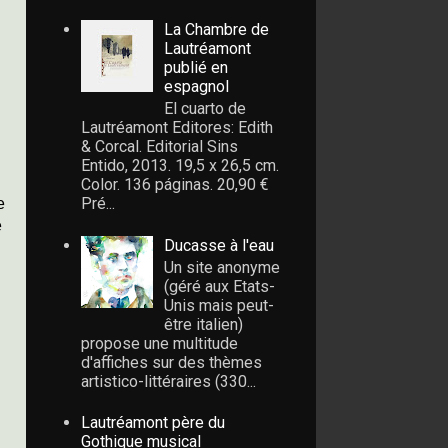
La Chambre de
Lautréamont
publié en
espagnol
El cuarto de
Lautréamont Editores: Edith
& Corcal. Editorial Sins
Entido, 2013. 19,5 x 26,5 cm.
Color. 136 páginas. 20,90 €
Pré...
e
e
Ducasse à l'eau
Un site anonyme
(géré aux Etats-
Unis mais peut-
être italien)
propose une multitude
d'affiches sur des thèmes
artistico-littéraires (330...
Lautréamont père du
Gothique musical