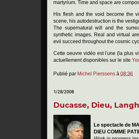
martyrium. Time and space are compos
His flesh and the void become the vis
scene, his autodestruction is the vestig
The supernatural will and the surre
synthetic images. Real and virtual a
evil succeed throughout the cosmic cyc
Cette oeuvre vidéo est l'une (la plus v
actuellement disponibles sur le site
Yo
Publié par
Michel Pierssens
à
08:36
1/28/2008
Ducasse, Dieu, Langh
Le spectacle de 
DIEU COMME PATI
Work in progress
ins