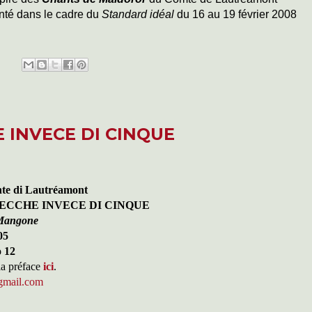
enté dans le cadre du
Standard idéal
du 16 au 19 février 2008
E INVECE DI CINQUE
nte di Lautréamont
SECCHE INVECE DI CINQUE
 Mangone
05
o 12
la préface
ici
.
gmail.com