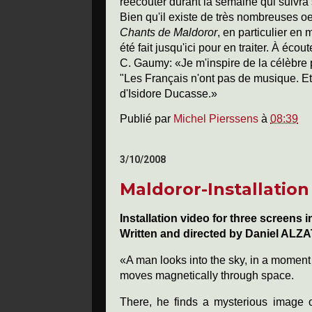
réécouter durant la semaine qui suivra 
Bien qu'il existe de très nombreuses o
Chants de Maldoror
, en particulier en
été fait jusqu'ici pour en traiter. À écou
C. Gaumy: «Je m'inspire de la célèbre p
"Les Français n'ont pas de musique. Et s
d'Isidore Ducasse.»
Publié par
Michel Pierssens
à
08:39
3/10/2008
Maldoror-Installation
Installation video for three screens
Written and directed by Daniel A
«A man looks into the sky, in a moment
moves magnetically through space.
There, he finds a mysterious image of