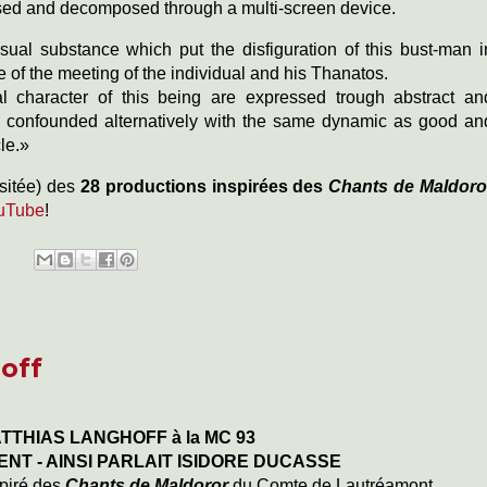
ed and decomposed through a multi-screen device.
ual substance which put the disfiguration of this bust-man i
e of the meeting of the individual and his Thanatos.
al character of this being are expressed trough abstract an
re confounded alternatively with the same dynamic as good an
le.»
isitée) des
28 productions inspirées des
Chants de Maldoro
uTube
!
off
MATTHIAS LANGHOFF à la
MC 93
ENT - AINSI PARLAIT ISIDORE DUCASSE
piré des
Chants de Maldoror
du Comte de Lautréamont