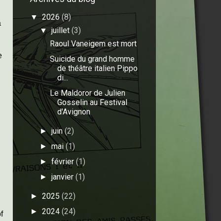
2026
(8)
▼
a
juillet
(3)
▼
Raoul Vaneigem est mort
e
Suicide du grand homme
de théâtre italien Pippo
di...
Le Maldoror de Julien
Gosselin au Festival
d'Avignon
juin
(2)
►
mai
(1)
►
février
(1)
►
janvier
(1)
►
2025
(22)
►
2024
(24)
►
f