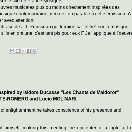
sur le site de France Musique.
euvres musicales plus ou moins directement inspirées des
 musique contemporaine, rien de comparable à cette émission n'
ter avec attention!
hrase de J.J. Rousseau qui termine sa "lettre" sur la musique :
'ils en ont une, c'est tant pis pour eux !" Je l'applique à l'oeuvr
 inspired by Isidore Ducasse "Les Chants de Maldoror"
LZATE-ROMERO and Lucio MOLINARI.
 of enlightenment he takes conscience of his presence and
 himself, making this meeting the epicenter of a triple act o