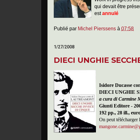
qui devait être prés
est
annulé
Publié par
Michel Pierssens
à
07:58
1/27/2008
DIECI UNGHIE SECCH
Isidore Ducasse co
DIECI UNGHIE 
a cura di Carmine
Giunti Editore - 20
192 pp., 28 ill., eur
On peut télécharger 
mangone.carmine@