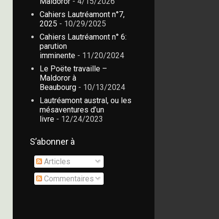
Maldoror
- 4/15/2026
Cahiers Lautréamont n°7,
2025
- 10/29/2025
Cahiers Lautréamont n° 6:
parution
imminente
- 11/20/2024
Le Poëte travaille –
Maldoror à
Beaubourg
- 10/13/2024
Lautréamont austral, ou les
mésaventures d’un
livre
- 12/24/2023
S’abonner à
Articles
Commentaires