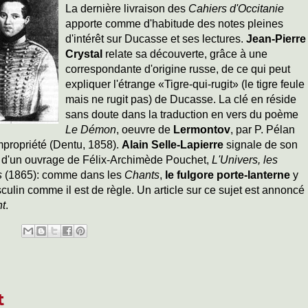
La dernière livraison des
Cahiers d'Occitanie
apporte comme d'habitude des notes pleines
d'intérêt sur Ducasse et ses lectures.
Jean-Pierre
Crystal
relate sa découverte, grâce à une
correspondante d'origine russe, de ce qui peut
expliquer l'étrange «Tigre-qui-rugit» (le tigre feule
mais ne rugit pas) de Ducasse. La clé en réside
sans doute dans la traduction en vers du poème
Le Démon
, oeuvre de
Lermontov
, par P. Pélan
impropriété (Dentu, 1858).
Alain Selle-Lapierre
signale de son
e d'un ouvrage de Félix-Archimède Pouchet,
L'Univers, les
ts
(1865): comme dans les
Chants
,
le fulgore porte-lanterne
y
sculin comme il est de règle. Un article sur ce sujet est annoncé
nt
.
t