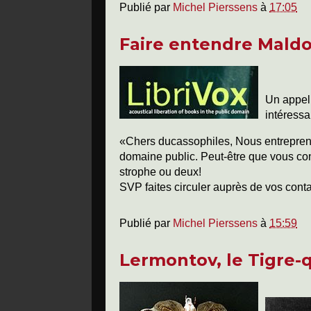
Publié par
Michel Pierssens
à
17:05
Faire entendre Maldo
Un appe
intéressa
«Chers ducassophiles,
Nous entrepreno
domaine public. Peut-être que vous con
strophe ou deux!
SVP faites circuler auprès de vos cont
Publié par
Michel Pierssens
à
15:59
Lermontov, le Tigre-q