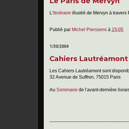
Le Paris de Mervyn
L'
itinéraire
illustré de Mervyn à traver
Publié par
Michel Pierssens
à
15:05
1/30/2004
Cahiers Lautréamont
Les Cahiers Lautréamont sont disponibl
32 Avenue de Suffren, 75015 Paris
Au
Sommaire
de l'avant-dernière livra
-------------------------------------------------------