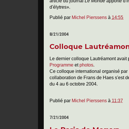
article du journal
Le Monde
apporte d'
d'élytres».
Publié par
Michel Pierssens
à
14:55
8/21/2004
Colloque Lautréamont
Le dernier colloque Lautréamont avait p
Programme
et
photos
.
Ce colloque international organisé par
collaboration de Frans de Haes s'est dé
du 4 au 6 octobre 2004.
Publié par
Michel Pierssens
à
11:37
7/21/2004