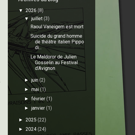
2026
(8)
▼
juillet
(3)
▼
Raoul Vaneigem est mort
Suicide du grand homme
de théâtre italien Pippo
di...
Le Maldoror de Julien
Gosselin au Festival
d'Avignon
juin
(2)
►
s
mai
(1)
►
février
(1)
►
janvier
(1)
►
2025
(22)
►
2024
(24)
►