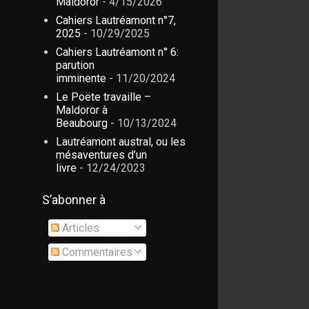
Maldoror
- 4/15/2026
Cahiers Lautréamont n°7,
2025
- 10/29/2025
Cahiers Lautréamont n° 6:
parution
imminente
- 11/20/2024
Le Poëte travaille –
Maldoror à
Beaubourg
- 10/13/2024
Lautréamont austral, ou les
mésaventures d’un
livre
- 12/24/2023
S’abonner à
Articles
Commentaires