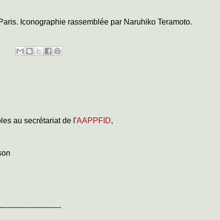
s Paris. Iconographie rassemblée par Naruhiko Teramoto.
es au secrétariat de l'
AAPPFID
,
ison
-------------------------