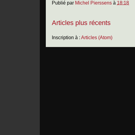
Publié par
Michel Pierssens
à
18:18
Articles plus récents
Inscription à :
Articles (Atom)