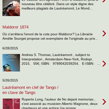
nouveau être célébré. Dans un style digne des
meilleurs plagiats de Lautréamont, Le Mond...
›
Maldoror 1874
Où s'arrêtera l'envol de la cote pour Maldoror? La Librairie
Amélie Sourget propose cet exemplaire de l'originale au prix...
6/28/2015
Andrea S. Thomas, Lautréamont , subject to
›
Interpretation , Amsterdam-New-York, Rodopi,
2015, 55€; ISBN: 9789042039254, E-ISBN: ...
5/26/2015
Lautréamont en clef de Tango /
en clave de Tango
›
Ruperto Long, l'auteur de No dejaré memorias ,
s'est associé au musicien Alberto Magnone, deux
chanteurs et une actrice (sa propre...