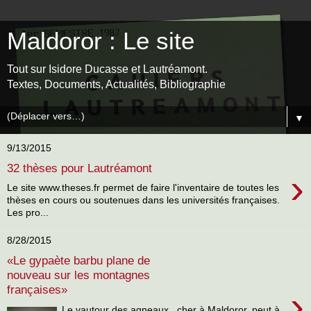
Maldoror : Le site
Tout sur Isidore Ducasse et Lautréamont.
Textes, Documents, Actualités, Bibliographie
▼
9/13/2015
32 thèses pour Lautréamont
›
Le site www.theses.fr permet de faire l'inventaire de toutes les
thèses en cours ou soutenues dans les universités françaises.
Les pro...
8/28/2015
«Le gypaète barbu plane de
nouveau sur les montagnes
françaises»
›
Le vautour des agneaux , cher à Maldoror, peut à